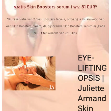
gratis Skin Boosters serum t.w.v. 81 EUR*
*Bij reservatie van 2 Skin Boosters facials, ontvang je bij aankoop van
een Skin Boosters cream, de bijhorende Skin Boosters serum er gratis
bij! Dit ter waarde van 81 EURO!
BOTOX
BOTOX LIKE
NG
LIKE |
|
Juliette
e
Armand
d
Skin
Boosters