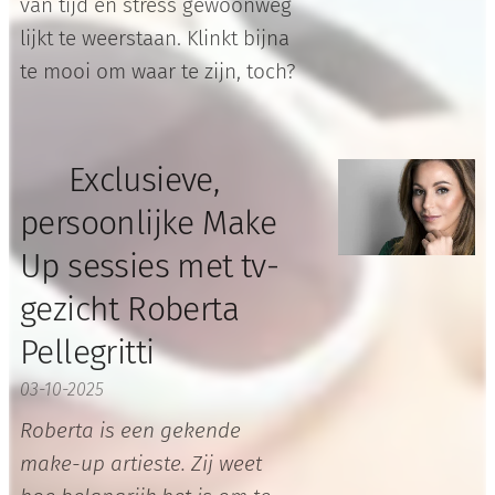
van tijd en stress gewoonweg
lijkt te weerstaan. Klinkt bijna
te mooi om waar te zijn, toch?
💄 Exclusieve,
persoonlijke Make
Up sessies met tv-
gezicht Roberta
Pellegritti
03-10-2025
Roberta is een gekende
make-up artieste. Zij weet