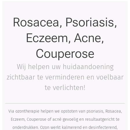
natie
ve
Rosacea, Psoriasis,
beha
ndeli
Eczeem, Acne,
ng
voor
Couperose
de
geke
Wij helpen uw huidaandoening
nde
Botox
zichtbaar te verminderen en voelbaar
-
te verlichten!
injec
ties.
Deze
Via ozontherapie helpen we opstoten van psoriasis, Rosacea,
Skin
Eczeem, Couperose of acné gevoelig en resultaatgericht te
Boos
onderdrukken. Ozon werkt kalmerend en desinfecterend,