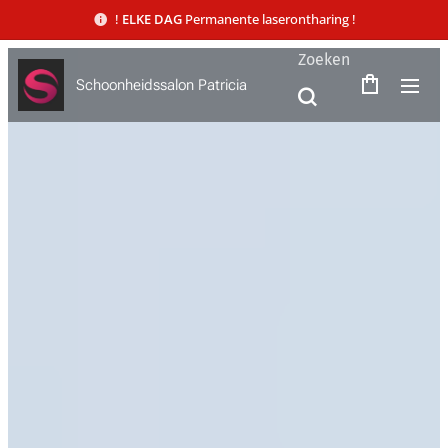
!
ELKE DAG
Permanente laserontharing !
Zoeken
Schoonheidssalon Patricia