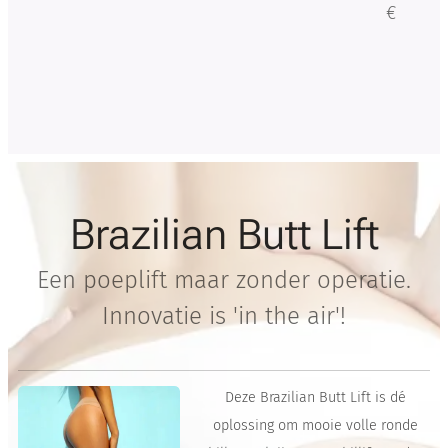
De
€
Botox
-like
werk
stoff
en
vind
je
Brazilian Butt Lift
ook
in de
Een poeplift maar zonder operatie.
thuis
Innovatie is 'in the air'!
verzo
rging
spro
duct
Deze Brazilian Butt Lift is dé
en
oplossing om mooie volle ronde