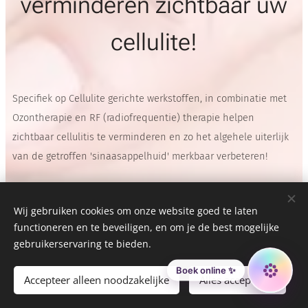
verminderen zichtbaar uw
cellulite!
Specifiek op Cellulite gerichte werkstoffen, in combinatie met
Ozontherapie en RF (radiofrequentie) therapie helpen
zichtbaar cellulitis te verminderen en zo het algehele uiterlijk
van de getroffen 'sinaasappelhuid' merkbaar verbeteren!
Beide behandeltechnieken zijn volledig pijnloos. Uw huid
krijgt een massage en dat voelt juist heel fijn aan. De
Wij gebruiken cookies om onze website goed te laten
functioneren en te beveiligen, en om je de best mogelijke
behandelingen zijn effectief en veilig. Het is dé perfecte
gebruikerservaring te bieden.
manier om afscheid te nemen van uw cellulite!
Boek online ✨
Accepteer alleen noodzakelijke
Alles accepteren
Met 2 anti-cellulite behandelingen van
Philip Martin's
,