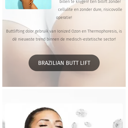
van
billen te krijgen! Een billift zonder
de
cellulite en zonder dure, risicovolle
Juliet
operatie!
te
Buttlifting door gebruik van Ionized Ozon en Thermophoresis, is
Arma
dé nieuwste trend binnen de medisch-estetische sector!
nd
Skin
Boos
BRAZILIAN BUTT LIFT
ters
lijn
en
zorge
n
ervo
or
dat