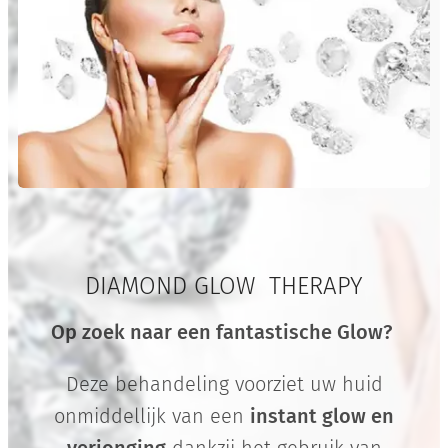
het
beko
men
Botox
-like
effec
t ook
na
de
beha
DIAMOND GLOW THERAPY
ndeli
ng
Op zoek naar een fantastische Glow?
nog
lang
Deze behandeling voorziet uw huid
durig
onmiddellijk van een
instant glow en
kan