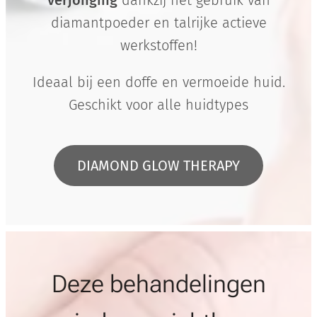
verjonging
dankzij het gebruik van
beho
diamantpoeder en talrijke actieve
uden
blijve
werkstoffen!
n.
Ideaal bij een doffe en vermoeide huid.
Geschikt voor alle huidtypes
DIAMOND GLOW THERAPY
Deze behandelingen