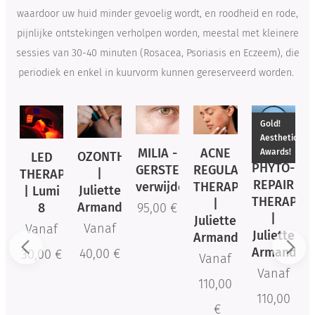
ters
waardoor uw huid minder gevoelig wordt, en roodheid en rode,
beha
pijnlijke ontstekingen verholpen worden, meestal met kleinere
ndeli
sessies van 30-40 minuten (Rosacea, Psoriasis en Eczeem), die
ng
periodiek en enkel in kuurvorm kunnen gereserveerd worden.
zorgt
voor
onmi
Gold!
Aesthetic
ddell
MILIA -
ACNE
SENSI
Awards!
OZONTHERAPY
ijke
PHYTO-
GERSTEKORRELS
REGULATOR
THERAPY
|
PIE
resul
REPAIR
verwijderen
THERAPY
(COUPEROS
Juliette
i
THERAPY
taten
|
|
Armand
95,00
€
|
Juliette
Juliette
na
Vanaf
Juliette
Armand
Armand
de
Armand
40,00
€
€
Vanaf
Vanaf
beha
Vanaf
ndeli
110,00
110,00
110,00
ng.
€
€