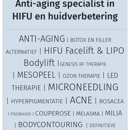
Anti-aging specialist in
HIFU en huidverbetering
AN
TI-AGING
| BOTOX EN FILLER
HIFU Facelift & LIPO
|
ALTERNATIEF
Bodylift
|
GENESIS RF THERAPIE
MESOPEE
L
|
|
| LED
OZON
THERAPIE
MICRONEEDLING
THERAPIE |
ACNE
|
|
|
HYPE
RPIGMENTATIE
ROSACEA
MILIA
COUPEROSE
M
|
ELASMA
|
| PSORIASIS |
BODYCONTOURING
|
|
DEFINITIEVE