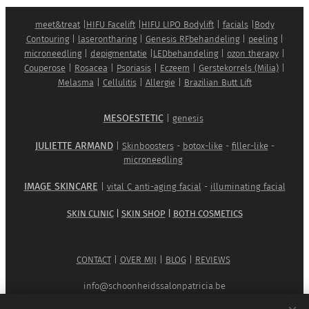
meet&treat
|
HIFU Facelift
|
HIFU LIPO Bodylift
|
facials
|
Body
Contouring
|
laserontharing
|
Genesis RFbehandeling
|
peeling
|
microneedling
|
depigmentatie
|
LEDbehandeling
|
ozon therapy
|
Couperose
|
Rosacea
|
Psoriasis
|
Eczeem
|
Gerstekorrels (Milia)
|
Melasma
|
Cellulitis
|
Allergie
|
Brazilian Butt Lift
MESOESTETIC
|
genesis
JULIETTE ARMAND
|
Skinboosters
-
botox-like
-
filler-like
-
microneedling
IMAGE SKINCARE
|
vital C anti-aging facial
-
illuminating facial
SKIN CLINIC
|
SKIN SHOP
|
BOTH COSMETICS
CONTACT
|
OVER MIJ
|
BLOG
|
REVIEWS
info@schoonheidssalonpatricia.be
0474/ 85 57 85