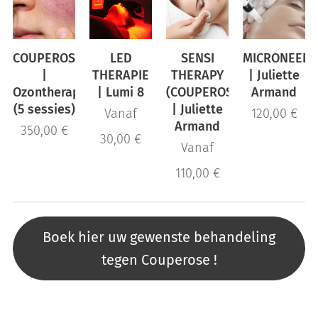
COUPEROSE/ROSACEA
LED
SENSI
MICRONEEDL
|
THERAPIE
THERAPY
| Juliette
Ozontherapie
| Lumi 8
(COUPEROSE)
Armand
(5 sessies)
| Juliette
Vanaf
120,00
€
Armand
350,00
€
30,00
€
Vanaf
110,00
€
Boek hier uw gewenste behandeling
tegen Couperose !