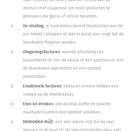
mensen met couperose om nooit producten te
gebruiken die glycol of retinol bevatten.
Uv-straling
: je huid onbeschermd blootstellen aan de
zon breekt collageen af, wat er terug voor zorgt dat de
bloedvaten fragieler worden.
Omgevingsfactoren
: warmte afkomstig van
bijvoorbeeld de zon, de sauna of een sportsessie, kan
de bloedvaten openzetten en een opstoot
veroorzaken.
Emotionele factoren
: stress en emotie hebben een
invloed op de bloedvaatjes.
Eten en drinken
: ook alcohol, koffie en pikante
maaltijden kunnen een opstoot uitlokken.
:
emodex-mijt
D
een zeer kleine mijt die bij veel
mensen in de huid zit. De meesten merken daar niks