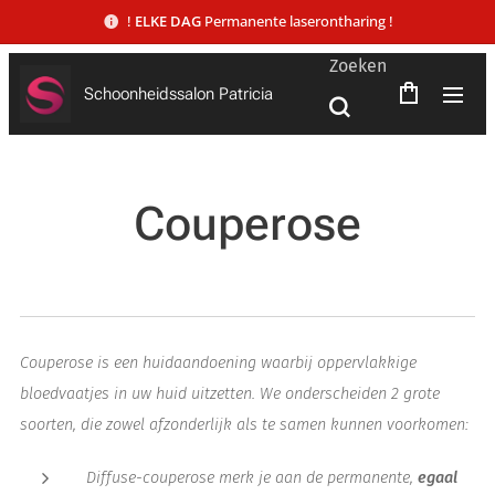
!
ELKE DAG
Permanente laserontharing !
Zoeken
Schoonheidssalon Patricia
Couperose
Couperose is een huidaandoening waarbij oppervlakkige
bloedvaatjes in uw huid uitzetten. We onderscheiden 2 grote
soorten, die zowel afzonderlijk als te samen kunnen voorkomen:
Diffuse-couperose merk je aan de permanente,
egaal