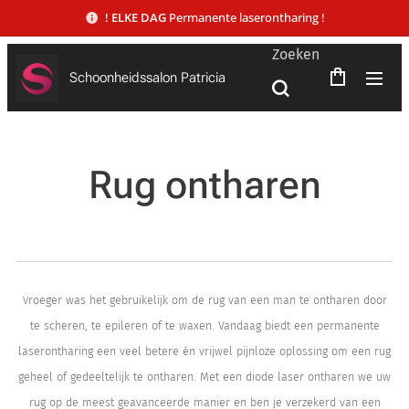
!
ELKE DAG
Permanente laserontharing !
Zoeken
Schoonheidssalon Patricia
Rug ontharen
roeger was het gebruikelijk om de rug van een man te ontharen door
V
te scheren, te epileren of te waxen. Vandaag biedt een permanente
laserontharing een veel betere én vrijwel pijnloze oplossing om een rug
geheel of gedeeltelijk te ontharen. Met een diode laser ontharen we uw
rug op de meest geavanceerde manier en ben je verzekerd van een