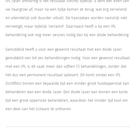
IPL laser ontharing is het resultaat slechts tijdelijk: u bent wel even van
uw haargroei af, maar na een tijdje komen ze terug, wat erg vervelend
en uiteindelijk ook duurder uitvalt. De haarzakjes worden namelijk niet
vernietigd, maar tijdelijk 'verlamd'. Daarnaast heeft u bij een IPL
behandeling ook nog meer sessies nodig dan bij een diode behandeling.
Gemiddeld heeft u voor een gewenst resultaat met een diode laser
gemiddeld vier tot zes behandelingen nodig. Voor een gewenst resultaat
met een IPL is dit vaak meer dan vijftien (!) behandelingen, zonder dat
het dus een permanent resultaat oplevert. Dit komt omdat een IPL
(lichtflits) binnen een bepaalde tijd een minder groot huidoppervlak kan
behandelen dan een diode laser. Een diode laser kan binnen een korte
tijd een groot oppervlak behandelen, waardoor het minder tijd kost om
een deel van het lichaam te ontharen.