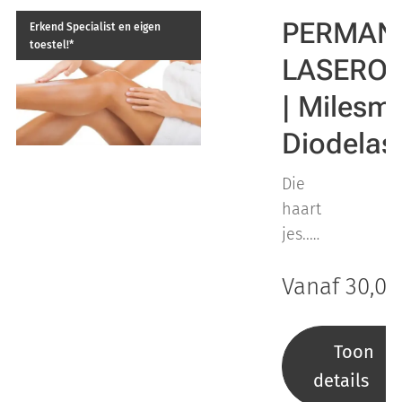
PERMAN
Erkend Specialist en eigen
toestel!*
LASERO
| Milesm
Diodelas
Die
haart
jes...
weer
Vanaf
30,00
al!
Over
valt
Toon
het
details
je