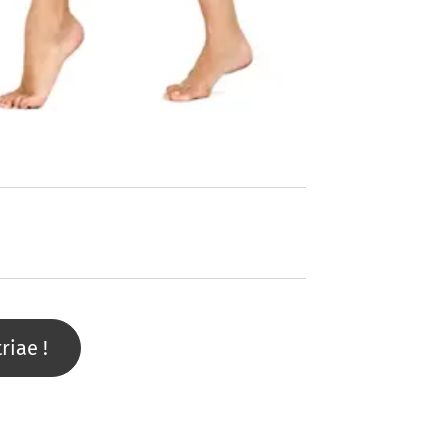
iae !