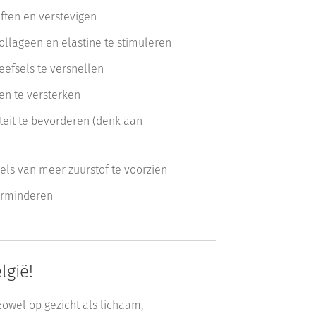
iften en verstevigen
ollageen en elastine te stimuleren
eefsels te versnellen
en te versterken
teit te bevorderen (denk aan
els van meer zuurstof te voorzien
verminderen
lgië!
owel op gezicht als lichaam,