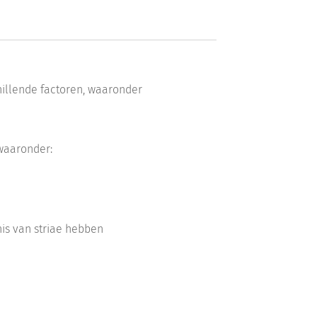
hillende factoren, waaronder
waaronder:
nis van striae hebben