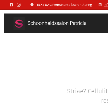
!
ELKE DAG
Permanente laserontharing !
in
Schoonheidssalon Patricia
Striae? Celluli
re