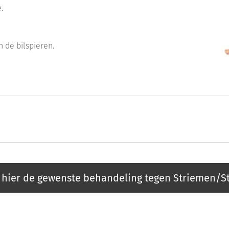
.
n de bilspieren.
 hier de gewenste behandeling tegen Striemen/Str