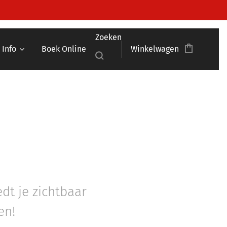
Zoeken
Info
Boek Online
Winkelwagen
edt je zichtbaar
en!