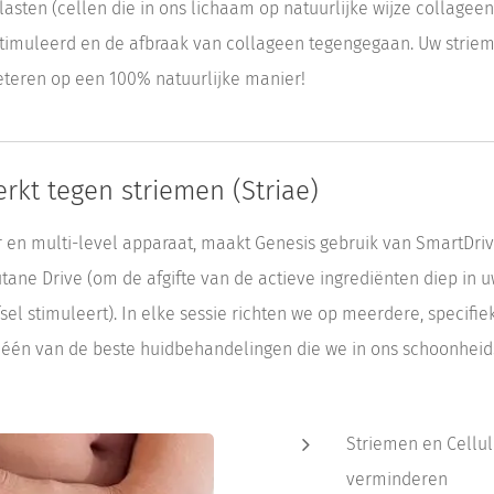
lasten (cellen die in ons lichaam op natuurlijke wijze collage
estimuleerd en de afbraak van collageen tegengegaan. Uw stri
eteren op een 100% natuurlijke manier!
kt tegen striemen (Striae)
r en multi-level apparaat, maakt Genesis gebruik van SmartDrivi
ane Drive (om de afgifte van de actieve ingrediënten diep in u
el stimuleert). In elke sessie richten we op meerdere, specifi
 één van de beste huidbehandelingen die we in ons schoonheid
Striemen en Celluli
verminderen