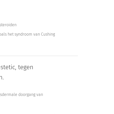
steroïden
oals het syndroom van Cushing
tetic, tegen
n.
ansdermale doorgang van