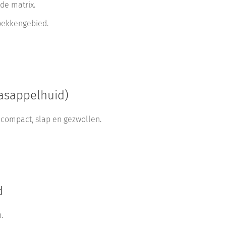
de matrix.
 bekkengebied.
aasappelhuid)
: compact, slap en gezwollen.
d
.