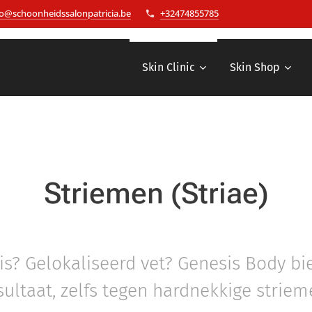
fo@schoonheidssalonpatricia.be
+32474855785
Skin Clinic
Skin Shop
Striemen (Striae)
tis? Gelokaliseerd vet? Genesis Body bi
sultaat, zelfs tegen hardnekkige striem