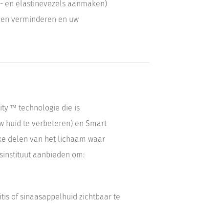
en- en elastinevezels aanmaken)
emen verminderen en uw
ty ™ technologie die is
w huid te verbeteren) en Smart
eke delen van het lichaam waar
sinstituut aanbieden om:
tis of sinaasappelhuid zichtbaar te