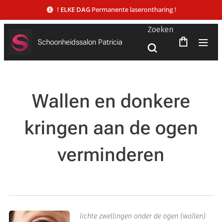
!
ELKE DAG
Permanente laserontharing !
Zoeken
Schoonheidssalon Patricia
Wallen en donkere
kringen aan de ogen
verminderen
lichte zwellingen onder de ogen (wallen)