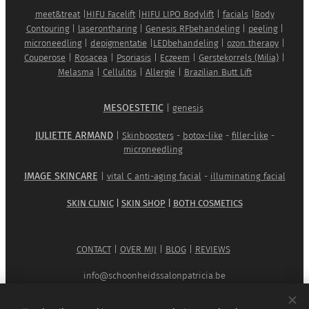
meet&treat
|
HIFU Facelift
|
HIFU LIPO Bodylift
|
facials
|
Body
Contouring
|
laserontharing
|
Genesis RFbehandeling
|
peeling
|
microneedling
|
depigmentatie
|
LEDbehandeling
|
ozon therapy
|
Couperose
|
Rosacea
|
Psoriasis
|
Eczeem
|
Gerstekorrels (Milia)
|
Melasma
|
Cellulitis
|
Allergie
|
Brazilian Butt Lift
MESOESTETIC
|
genesis
JULIETTE ARMAND
|
Skinboosters
-
botox-like
-
filler-like
-
microneedling
IMAGE SKINCARE
|
vital C anti-aging facial
-
illuminating facial
SKIN CLINIC
|
SKIN SHOP
|
BOTH COSMETICS
CONTACT
|
OVER MIJ
|
BLOG
|
REVIEWS
info@schoonheidssalonpatricia.be
0474/ 85 57 85