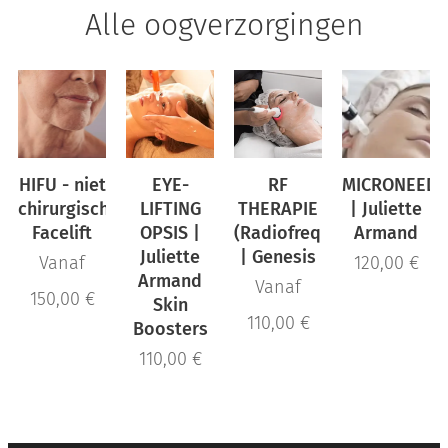
Alle oogverzorgingen
HIFU - niet
EYE-
RF
MICRONEEDL
chirurgische
LIFTING
THERAPIE
| Juliette
Facelift
OPSIS |
(Radiofrequentie)
Armand
Juliette
| Genesis
Vanaf
120,00
€
Armand
Vanaf
150,00
€
Skin
110,00
€
Boosters
110,00
€