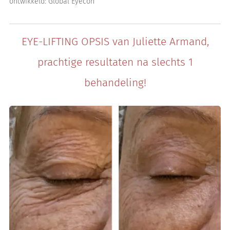
ontwikkeld: Global Eyecon
EYE-LIFTING OPSIS van Juliette Armand,
prachtige resultaten na slechts 1
behandel
ing!