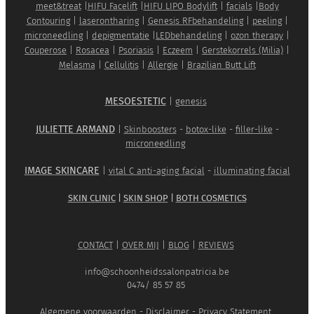
meet&treat
|
HIFU Facelift
|
HIFU LIPO Bodylift
|
facials
|
Body
Contouring
|
laserontharing
|
Genesis RFbehandeling
|
peeling
|
microneedling
|
depigmentatie
|
LEDbehandeling
|
ozon therapy
|
Couperose
|
Rosacea
|
Psoriasis
|
Eczeem
|
Gerstekorrels (Milia)
|
Melasma
|
Cellulitis
|
Allergie
|
Brazilian Butt Lift
MESOESTETIC
|
genesis
JULIETTE ARMAND
|
Skinboosters
-
botox-like
-
filler-like
-
microneedling
IMAGE SKINCARE
|
vital C anti-aging facial
-
illuminating facial
SKIN CLINIC
|
SKIN SHOP
|
BOTH COSMETICS
CONTACT
|
OVER MIJ
|
BLOG
|
REVIEWS
info@schoonheidssalonpatricia.be
0474/ 85 57 85
Algemene voorwaarden
-
Disclaimer
-
Privacy Statement