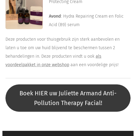
Protecting Cream
Avond
: Hydra Repairing Cream en Folic
Acid (B9) serum
Deze producten voor thuisgebruik zijn sterk aanbevolen en
laten u toe om uw huid blijvend te beschermen tussen 2
behandelingen in. Deze producten vindt u ook
als
voordeelpakket in onze webshop
aan een voordelige prijs!
Boek HIER uw Juliette Armand Anti-
Pollution Therapy Facial!