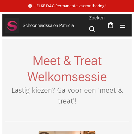
!
ELKE DAG
Permanente laserontharing !
Zoeken
Schoonheidssalon Patricia
Meet & Treat
Welkomsessie
Lastig kiezen? Ga voor een 'meet &
treat'!