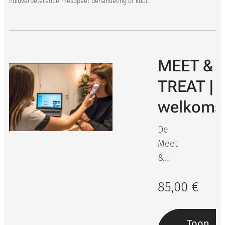
huidverbeterende mesopeel behandeling of kuur.
MEET &
TREAT |
welkoms
De
Meet
&
Treat
85,00
€
beha
ndeli
ng is
Toon