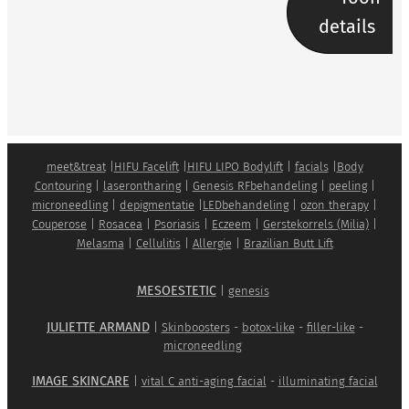
er
details
om
het u
als
nieu
we
klant
meet&treat
|
HIFU Facelift
|
HIFU LIPO Bodylift
|
facials
|
Body
wat
Contouring
|
laserontharing
|
Genesis RFbehandeling
|
peeling
|
microneedling
|
depigmentatie
|
LEDbehandeling
|
ozon therapy
|
makk
Couperose
|
Rosacea
|
Psoriasis
|
Eczeem
|
Gerstekorrels (Milia)
|
elijke
Melasma
|
Cellulitis
|
Allergie
|
Brazilian Butt Lift
r te
make
MESOESTETIC
|
genesis
n.
JULIETTE ARMAND
|
Skinboosters
-
botox-like
-
filler-like
-
Komt
microneedling
u
IMAGE SKINCARE
|
vital C anti-aging facial
-
illuminating facial
voor