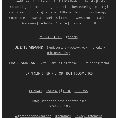
meet&treat
|
HIFU Facelift
|
HIFU LIPO Bodylift
|
facials
|
Body
Contouring
|
laserontharing
|
Genesis RFbehandeling
|
peeling
|
microneedling
|
depigmentatie
|
LEDbehandeling
|
ozon therapy
|
Couperose
|
Rosacea
|
Psoriasis
|
Eczeem
|
Gerstekorrels (Milia)
|
Melasma
|
Cellulitis
|
Allergie
|
Brazilian Butt Lift
MESOESTETIC
|
genesis
JULIETTE ARMAND
|
Skinboosters
-
botox-like
-
filler-like
-
microneedling
IMAGE SKINCARE
|
vital C anti-aging facial
-
illuminating facial
SKIN CLINIC
|
SKIN SHOP
|
BOTH COSMETICS
CONTACT
|
OVER MIJ
|
BLOG
|
REVIEWS
info@schoonheidssalonpatricia.be
0474/ 85 57 85
Algemene voorwaarden
-
Disclaimer
-
Privacy Statement