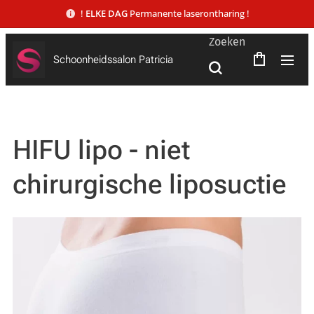
!
ELKE DAG
Permanente laserontharing !
Zoeken
Schoonheidssalon Patricia
HIFU lipo - niet
chirurgische liposuctie