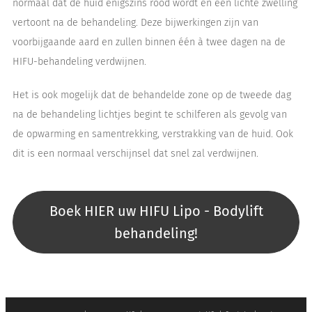
normaal dat de huid enigszins rood wordt en een lichte zwelling
vertoont na de behandeling. Deze bijwerkingen zijn van
voorbijgaande aard en zullen binnen één à twee dagen na de
HIFU-behandeling verdwijnen.
Het is ook mogelijk dat de behandelde zone op de tweede dag
na de behandeling lichtjes begint te schilferen als gevolg van
de opwarming en samentrekking, verstrakking van de huid. Ook
dit is een normaal verschijnsel dat snel zal verdwijnen.
Boek HIER uw HIFU Lipo - Bodylift
behandeling!