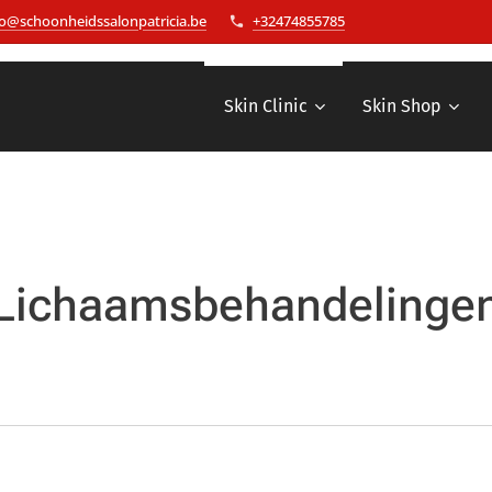
fo@schoonheidssalonpatricia.be
+32474855785
Skin Clinic
Skin Shop
Lichaamsbehandelinge