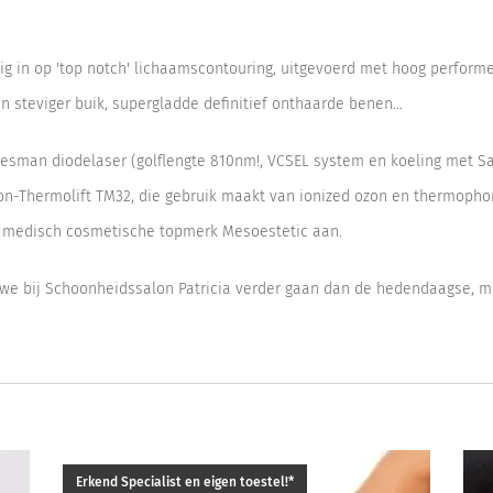
vig in op 'top notch' lichaamscontouring, uitgevoerd met hoog perfor
en steviger buik, supergladde definitief onthaarde benen...
lesman diodelaser (golflengte 810nm!, VCSEL system en koeling met Sa
on-Thermolift TM32, die gebruik maakt van ionized ozon en thermopho
 medisch cosmetische topmerk Mesoestetic aan.
e bij Schoonheidssalon Patricia verder gaan dan de hedendaagse, me
Erkend Specialist en eigen toestel!*