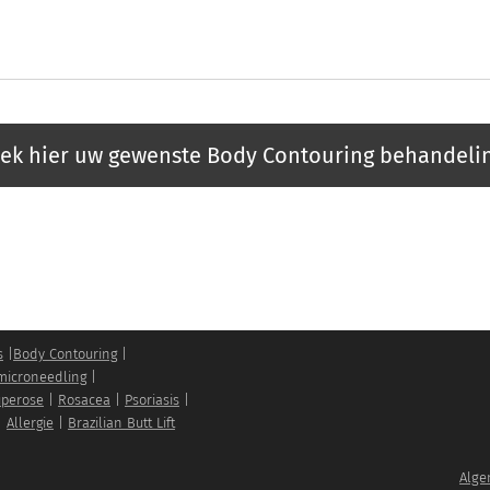
ek hier uw gewenste Body Contouring behandelin
s
|
Body Contouring
|
microneedling
|
perose
|
Rosacea
|
Psoriasis
|
|
Allergie
|
Brazilian Butt Lift
Alge