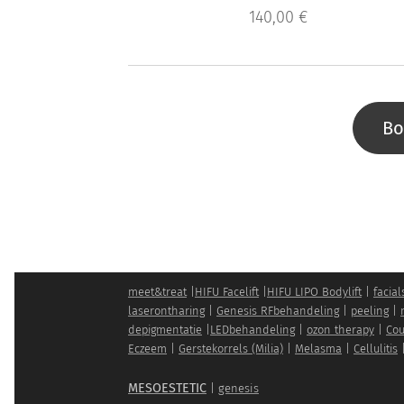
140,00
€
Bo
meet&treat
|
HIFU Facelift
|
HIFU LIPO Bodylift
|
facial
laserontharing
|
Genesis RFbehandeling
|
peeling
|
depigmentatie
|
LEDbehandeling
|
ozon therapy
|
Cou
Eczeem
|
Gerstekorrels (Milia)
|
Melasma
|
Cellulitis
MESOESTETIC
|
genesis