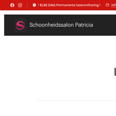
!
ELKE DAG
Permanente laserontharing !
in
Schoonheidssalon Patricia