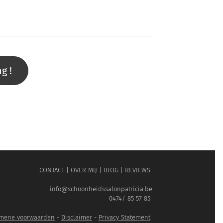
g !
CONTACT
|
OVER MIJ
|
BLOG
|
REVIEWS
info@schoonheidssalonpatricia.be
0474/ 85 57 85
mene voorwaarden
-
Disclaimer
-
Privacy Statement