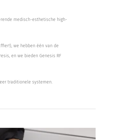
merende medisch-esthetische high-
ffier!), we hebben één van de
resis, en we bieden Genesis RF
er traditionele systemen.