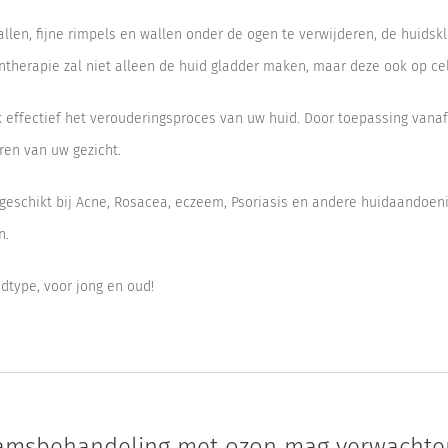
en, fijne rimpels en wallen onder de ogen te verwijderen, de huidskl
ntherapie zal niet alleen de huid gladder maken, maar deze ook op cel
 effectief het verouderingsproces van uw huid. Door toepassing vanaf 
ren van uw gezicht.
geschikt bij Acne, Rosacea, eczeem, Psoriasis en andere huidaandoen
n.
idtype, voor jong en oud!
aamsbehandeling met ozon mag verwachte