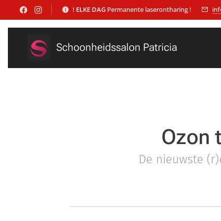
!
ELKE DAG
Permanente laserontharing !
in
Schoonheidssalon Patricia
Ozon t
De nieuwste (r)