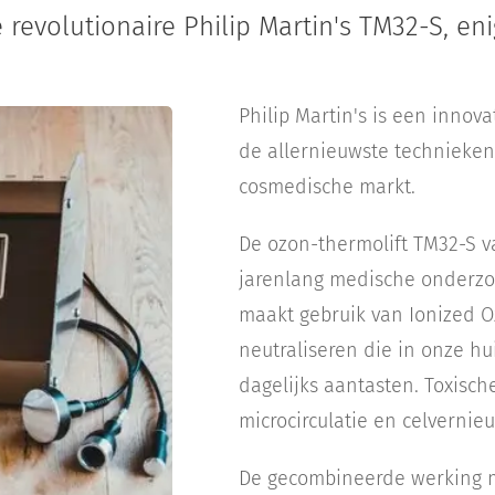
evolutionaire Philip Martin's TM32-S, enig
Philip Martin's is een innovat
de allernieuwste techniek
cosmedische markt.
De ozon-thermolift TM32-S va
jarenlang medische onderzo
maakt gebruik van Ionized O
neutraliseren die in onze h
dagelijks aantasten. Toxisch
microcirculatie en celverni
De gecombineerde werking m