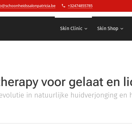
fo@schoonheidssalonpatricia.be
+32474855785
Skin Clinic
Skin Shop
herapy voor gelaat en 
evolutie in natuurlijke huidverjonging en 