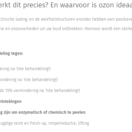
rkt dit precies? En waarvoor is ozon idea
trische lading, en de weefselstructuren eronder hebben een positieve
tie en onzuiverheden uit uw huid onttrekken. Hiervoor wordt een ster
eling tegen:
ring na 1ste behandeling!)
ndering na 1ste behandeling!)
ds 15% vermindering na 1ste behandeling!)
ntstekingen
ig zijn om enzymatisch of chemisch te peelen
ugdige teint en fresh-up, rimpelreductie, lifting