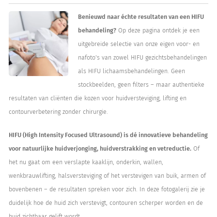
Benieuwd naar échte resultaten van een HIFU
behandeling?
Op deze pagina ontdek je een
uitgebreide selectie van onze eigen voor- en
nafoto's van zowel HIFU gezichtsbehandelingen
als HIFU lichaamsbehandelingen. Geen
stockbeelden, geen filters – maar authentieke
resultaten van cliënten die kozen voor huidversteviging, lifting en
contourverbetering zonder chirurgie.
HIFU (High Intensity Focused Ultrasound) is dé innovatieve behandeling
voor natuurlijke huidverjonging, huidverstrakking en vetreductie.
Of
het nu gaat om een verslapte kaaklijn, onderkin, wallen,
wenkbrauwlifting, halsversteviging of het verstevigen van buik, armen of
bovenbenen – de resultaten spreken voor zich. In deze fotogalerij zie je
duidelijk hoe de huid zich verstevigt, contouren scherper worden en de
huid zichtbaar gelift wordt.