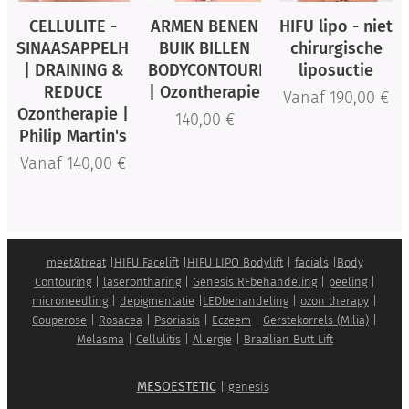
CELLULITE -
ARMEN BENEN
HIFU lipo - niet
SINAASAPPELHUID
BUIK BILLEN
chirurgische
| DRAINING &
BODYCONTOURING
liposuctie
REDUCE
| Ozontherapie
Vanaf
190,00
€
Ozontherapie |
140,00
€
Philip Martin's
Vanaf
140,00
€
meet&treat
|
HIFU Facelift
|
HIFU LIPO Bodylift
|
facials
|
Body
Contouring
|
laserontharing
|
Genesis RFbehandeling
|
peeling
|
microneedling
|
depigmentatie
|
LEDbehandeling
|
ozon therapy
|
Couperose
|
Rosacea
|
Psoriasis
|
Eczeem
|
Gerstekorrels (Milia)
|
Melasma
|
Cellulitis
|
Allergie
|
Brazilian Butt Lift
MESOESTETIC
|
genesis