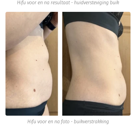
Hifu voor en na resultaat - huidversteviging buik
Hifu voor en na foto - buikverstrakking