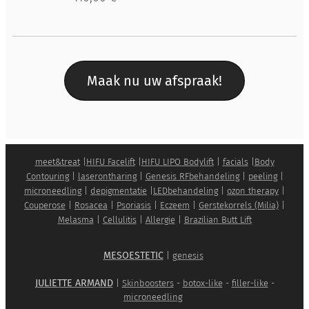
Maak nu uw afspraak!
meet&treat
|
HIFU Facelift
|
HIFU LIPO Bodylift
|
facials
|
Body
Contouring
|
laserontharing
|
Genesis RFbehandeling
|
peeling
|
microneedling
|
depigmentatie
|
LEDbehandeling
|
ozon therapy
|
Couperose
|
Rosacea
|
Psoriasis
|
Eczeem
|
Gerstekorrels (Milia)
|
Melasma
|
Cellulitis
|
Allergie
|
Brazilian Butt Lift
MESOESTETIC
|
genesis
JULIETTE ARMAND
|
Skinboosters
-
botox-like
-
filler-like
-
microneedling