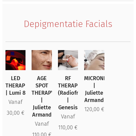
Depigmentatie Facials
LED
AGE
RF
MICRONEEDLING
THERAPIE
SPOT
THERAPIE
|
| Lumi 8
THERAPY
(Radiofrequentie)
Juliette
|
|
Armand
Vanaf
Juliette
Genesis
120,00
€
30,00
€
Armand
Vanaf
Vanaf
110,00
€
110,00
€