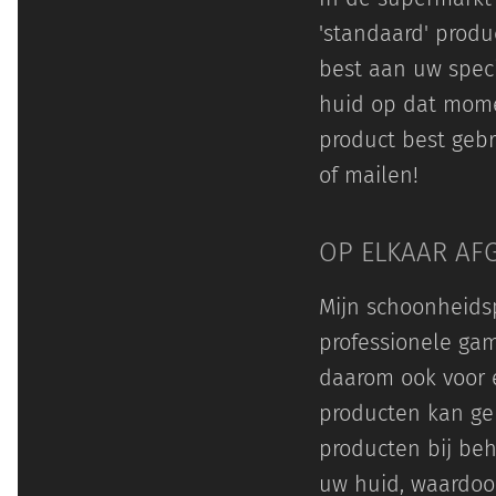
'standaard' produ
best aan uw speci
huid op dat momen
product best gebru
of mailen!
OP ELKAAR AF
Mijn schoonheidsp
professionele gam
daarom ook voor e
producten kan ge
producten bij beh
uw huid, waardoor