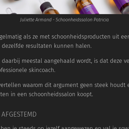
Juliette Armand - Schoonheidssalon Patricia
egelmatig als ze met schoonheidsproducten uit ee
 dezelfde resultaten kunnen halen.
daarbij meestal aangehaald wordt, is dat deze v
ofessionele skincoach.
vertellen waarom dit argument geen steek houdt 
cten in een schoonheidssalon koopt.
 AFGESTEMD
ben je steeds op jezelf aangewezen en val je sow