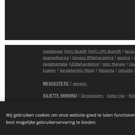
meet&treat
|
HIFU Facelift
|
HIFU LIPO Bodylift
|
facial
laserontharing
|
Genesis RFbehandeling
|
peeling
|
depigmentatie
|
LEDbehandeling
|
ozon therapy
|
Cou
Eczeem
|
Gerstekorrels (Milia)
|
Melasma
|
Cellulitis
MESOESTETIC
|
genesis
JULIETTE ARMAND
|
Skinboosters
-
botox-like
-
fill
IMAGE SKINCARE
|
vital C anti-aging facial
-
illumi
Wij gebruiken cookies om onze website goed te laten functioner
SKIN CLINIC
|
SKIN SHOP
|
BOTH COSMETICS
best mogelijke gebruikerservaring te bieden.