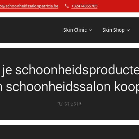
fo@schoonheidssalonpatricia.be
+32474855785
Skin Clinic
Skin Shop
je schoonheidsproducten
n schoonheidssalon koopt
12-01-2019