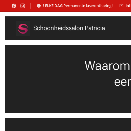
!
ELKE DAG
Permanente laserontharing !
in
Schoonheidssalon Patricia
Waarom 
ee