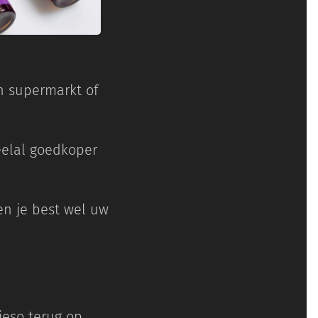
n supermarkt of
eelal goedkoper
en je best wel uw
ieso terug op