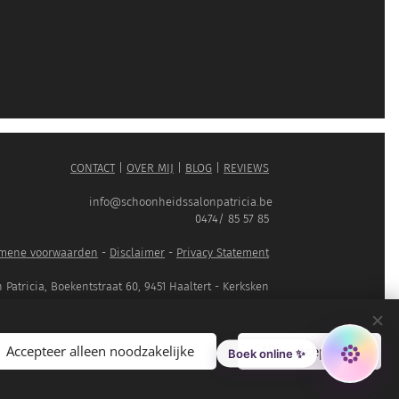
CONTACT
|
OVER MIJ
|
BLOG
|
REVIEWS
info@schoonheidssalonpatricia.be
0474/ 85 57 85
mene voorwaarden
-
Disclaimer
-
Privacy Statement
atricia, Boekentstraat 60, 9451 Haaltert - Kerksken
Cookies
Accepteer alleen noodzakelijke
Alles accepteren
Boek online ✨