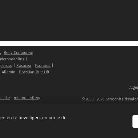
s
|
Body Contouring
|
microneedling
|
perose
|
Rosacea
|
Psoriasis
|
|
Allergie
|
Brazilian Butt Lift
Alge
er-like
-
microneedling
©2000- 2026 Schoonheidssalon P
nating facial
en en te beveiligen, en om je de