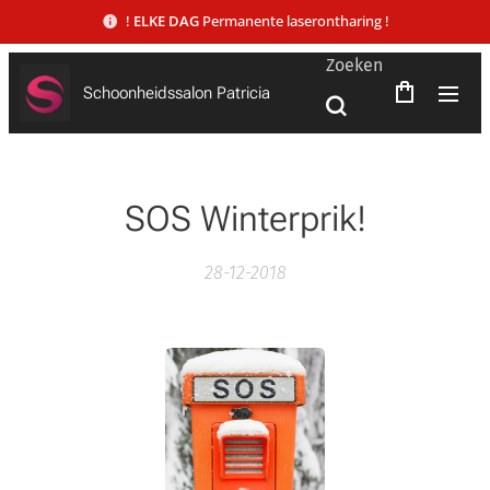
!
ELKE DAG
Permanente laserontharing !
Zoeken
Schoonheidssalon Patricia
SOS Winterprik!
28-12-2018