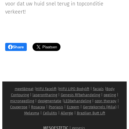
voor dat uw huid snel terug in topconditie
verkeert!
Share
meet&treat
|
HIFU Facelift
|
HIFU LIPO Bodylift
|
facials
|
Body
Contouring
|
laserontharing
|
Genesis RFbehandeling
|
peeling
|
microneedling
|
depigmentatie
|
LEDbehandeling
|
ozon therapy
|
Couperose
|
Rosacea
|
Psoriasis
|
Eczeem
|
Gerstekorrels (Milia)
|
Melasma
|
Cellulitis
|
Allergie
|
Brazilian Butt Lift
MESOESTETIC
|
genesis