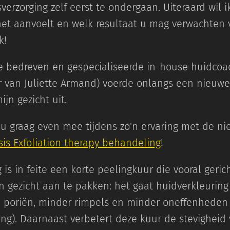
verzorging zelf eerst te ondergaan. Uiteraard wil i
t aanvoelt en welk resultaat u mag verwachten v
k!
e bedreven en gespecialiseerde in-house huidcoac
er van Juliette Armand) voerde onlangs een nieuwe
jn gezicht uit.
u graag even mee tijdens zo'n ervaring met de n
is Exfoliation therapy behandeling
!
is in feite een korte peelingkuur die vooral geric
 gezicht aan te pakken: het gaat huidverkleuring
e poriën, minder rimpels en minder oneffenheden 
ng). Daarnaast verbetert deze kuur de stevigheid