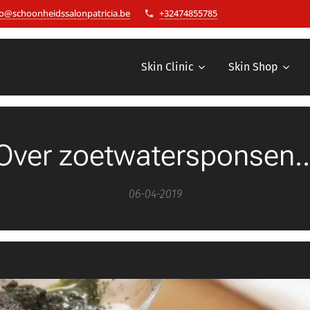
fo@schoonheidssalonpatricia.be
+32474855785
Skin Clinic
Skin Shop
Over zoetwatersponsen..
06-04-2019