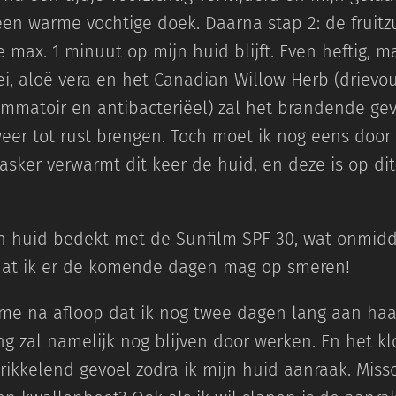
en warme vochtige doek. Daarna stap 2: de fruitz
 max. 1 minuut op mijn huid blijft. Even heftig, ma
i, aloë vera en het Canadian Willow Herb (drievou
lammatoir en antibacteriëel) zal het brandende gev
er tot rust brengen. Toch moet ik nog eens door
sker verwarmt dit keer de huid, en deze is op d
jn huid bedekt met de Sunfilm SPF 30, wat onmidde
 dat ik er de komende dagen mag op smeren!
e na afloop dat ik nog twee dagen lang aan haar
g zal namelijk nog blijven door werken. En het kl
rikkelend gevoel zodra ik mijn huid aanraak. Miss