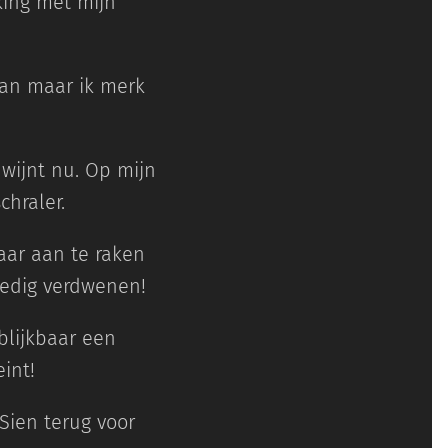
king met mijn
 aan maar ik merk
wijnt nu. Op mijn
chraler.
maar aan te raken
lledig verdwenen!
blijkbaar een
int!
Sien terug voor