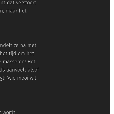
t dat verstoort
en, maar het
andelt ze na met
het tijd om het
e masseren! Het
fs aanvoelt alsof
gt: 'wie mooi wil
t wordt