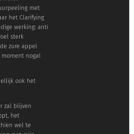
uurpeeling met
ar het Clarifying
dige werking: anti
oel sterk
 de zure appel
it moment nogal
llijk ook het
 zal blijven
opt, het
chien wel te