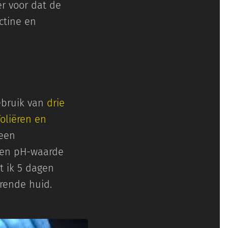
er voor dat de
ctine en
ebruik van
drie
oliëren en
 een
 een pH-waarde
t ik 5 dagen
rende huid.