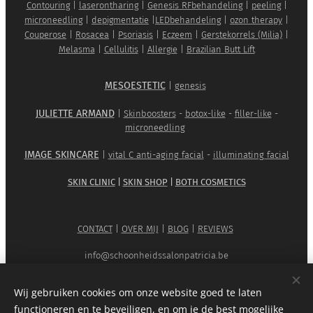
Contouring
|
laserontharing
|
Genesis RFbehandeling
|
peeling
|
microneedling
|
depigmentatie
|
LEDbehandeling
|
ozon therapy
|
Couperose
|
Rosacea
|
Psoriasis
|
Eczeem
|
Gerstekorrels (Milia)
|
Melasma
|
Cellulitis
|
Allergie
|
Brazilian Butt Lift
MESOESTETIC
|
genesis
JULIETTE ARMAND
|
Skinboosters
-
botox-like
-
filler-like
-
microneedling
IMAGE SKINCARE
|
vital C anti-aging facial
-
illuminating facial
SKIN CLINIC
|
SKIN SHOP
|
BOTH COSMETICS
CONTACT
|
OVER MIJ
|
BLOG
|
REVIEWS
info@schoonheidssalonpatricia.be
0474/ 85 57 85
Wij gebruiken cookies om onze website goed te laten
Algemene voorwaarden
-
Disclaimer
-
Privacy Statement
functioneren en te beveiligen, en om je de best mogelijke