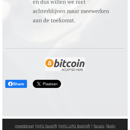
en dus willen we niet
achterblijven maar meewerken
aan de toekomst.
Share
meet&treat
|
HIFU Facelift
|
HIFU LIPO Bodylift
|
facials
|
Body